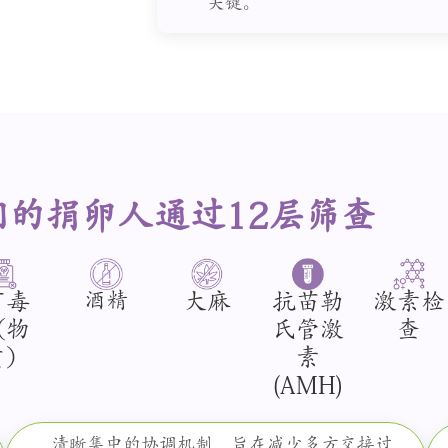
关键。
们的捐卵人通过12层筛查
酒精
有毒
大麻
抗苗勒
激素检
（物
氏管激
查
质）
素
(AMH)
清晰集中的协调机制，旨在减少多方交接过