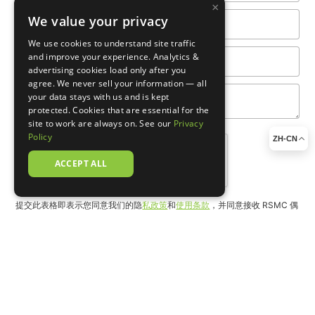
×
We value your privacy
We use cookies to understand site traffic
and improve your experience. Analytics &
advertising cookies load only after you
agree. We never sell your information — all
your data stays with us and is kept
protected. Cookies that are essential for the
site to work are always on. See our
Privacy
Policy
ZH-CN
ACCEPT ALL
提交此表格即表示您同意我们的隐
私政策
和
使用条款
，并同意接收 RSMC 偶
尔发送的消息
X
您的美国试管过程和代孕免费指南已准备好下
载！
请提供您的详细信息：
姓名