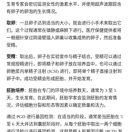
生育专家会密切监测女性的激素水平，并使用超声波跟踪含
有卵子的卵泡的生长情况。
取卵
：一旦卵子达到适当的大小，就会进行小手术来取出它
们。这个过程通常在镇静或麻醉下进行。医疗保健提供者将
一根细针穿过阴道壁插入卵巢以收集成熟的卵子，然后准备
受精。
受精
：取出后，卵子在实验室中与精子结合。受精可以通过
常规授精进行，即将精子和卵子放在培养皿中，也可以通过
卵胞浆内单精子注射 (ICSI) 进行，即将单个精子直接注射到
卵子中。成功受精会形成胚胎，并开始发育。
胚胎培养
：胚胎在专门的环境中培养数天，通常为 3 至 5
天，生长发育。在此期间，胚胎学家会监测胚胎的发育情
况，评估细胞分裂和形态等因素以确定质量和活力。
通过 PGD 进行基因检测：在适当的阶段，通常是当胚胎在 5
至 6 天大并达到囊胚阶段时，从每个胚胎中取出一两个细胞
进行活检以进行基因检测。这就是植入前基因诊断 (PGD) 发