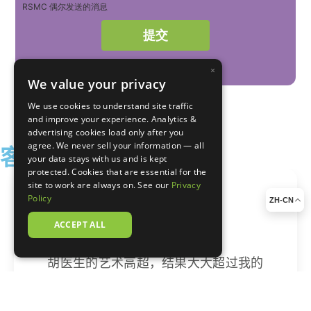
RSMC 偶尔发送的消息
×
We value your privacy
We use cookies to understand site traffic
and improve your experience. Analytics &
advertising cookies load only after you
agree. We never sell your information — all
客户感言
your data stays with us and is kept
protected. Cookies that are essential for the
site to work are always on. See our
Privacy
Policy
ZH-CN
ACCEPT ALL
胡医生的艺术高超，结果大大超过我的
预期
X