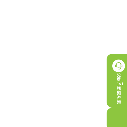
免
费
1v1
视
频
咨
询