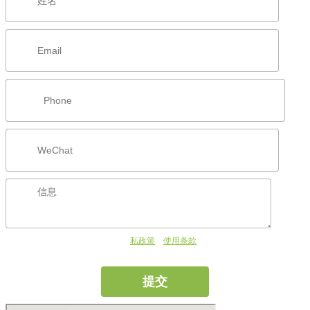
提交此表格即表示您同意我们的隐
私政策
和
使用条款
，并同意接收 RSMC 偶尔发
送的消息