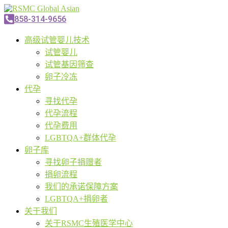
858-314-9656
高级试管婴儿技术
试管婴儿
试管基因筛查
卵子冷冻
代孕
寻找代孕
代孕流程
代孕费用
LGBTQA+群体代孕
卵子库
寻找卵子捐赠者
捐卵流程
我们的承诺保障方案
LGBTQA+捐卵者
关于我们
关于RSMC生殖医学中心